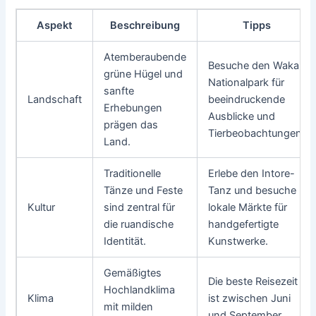
Aspekt
Beschreibung
Tipps
Atemberaubende
Besuche den Wakali
grüne Hügel und
Nationalpark für
sanfte
Landschaft
beeindruckende
Erhebungen
Ausblicke und
prägen das
Tierbeobachtungen.
Land.
Traditionelle
Erlebe den Intore-
Tänze und Feste
Tanz und besuche
Kultur
sind zentral für
lokale Märkte für
die ruandische
handgefertigte
Identität.
Kunstwerke.
Gemäßigtes
Die beste Reisezeit
Hochlandklima
Klima
ist zwischen Juni
mit milden
und September.