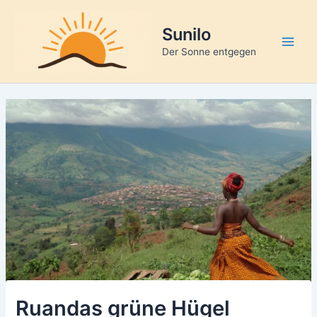
Zum
Inhalt
Sunilo
springen
Main
Der Sonne entgegen
Men
Ruandas grüne Hügel