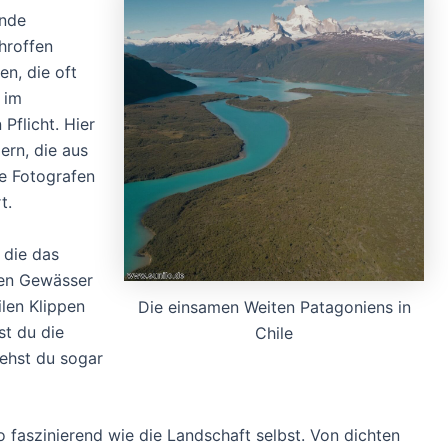
ende
hroffen
n, die oft
 im
 Pflicht. Hier
rn, die aus
ie Fotografen
t.
, die das
nen Gewässer
ilen Klippen
Die einsamen Weiten Patagoniens in
st du die
Chile
iehst du sogar
o faszinierend wie die Landschaft selbst. Von dichten