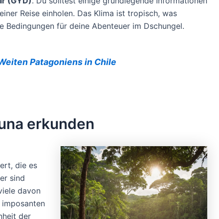
ar (GYD)
. Du solltest einige grundlegende Informationen
ner Reise einholen. Das Klima ist tropisch, was
ale Bedingungen für deine Abenteuer im Dschungel.
Weiten Patagoniens in Chile
Fauna erkunden
ert, die es
er sind
viele davon
u imposanten
heit der