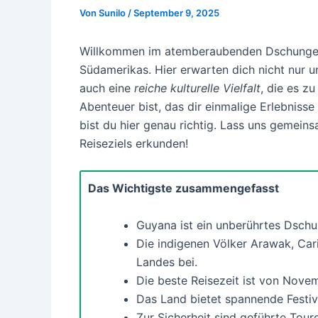
Von
Sunilo
/
September 9, 2025
Willkommen im atemberaubenden Dschunge
Südamerikas. Hier erwarten dich nicht nur u
auch eine
reiche kulturelle Vielfalt
, die es z
Abenteuer bist, das dir einmalige Erlebnisse 
bist du hier genau richtig. Lass uns gemei
Reiseziels erkunden!
Das Wichtigste zusammengefasst
Guyana ist ein unberührtes Dschun
Die indigenen Völker Arawak, Cari
Landes bei.
Die beste Reisezeit ist von Novem
Das Land bietet spannende Festiva
Zur Sicherheit sind geführte Tou