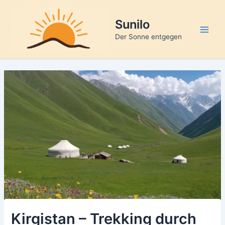
Zum
Inhalt
Sunilo
springen
Main
Der Sonne entgegen
Men
Kirgistan – Trekking durch