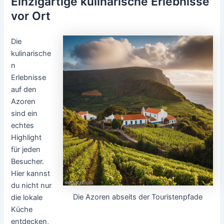
Einzigartige kulinarische Erlebnisse
vor Ort
Die
kulinarische
n
Erlebnisse
auf den
Azoren
sind ein
echtes
Highlight
für jeden
Besucher.
Hier kannst
du nicht nur
Die Azoren abseits der Touristenpfade
die lokale
Küche
entdecken,