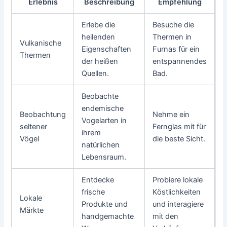
Erlebnis
Beschreibung
Empfehlung
Erlebe die
Besuche die
heilenden
Thermen in
Vulkanische
Eigenschaften
Furnas für ein
Thermen
der heißen
entspannendes
Quellen.
Bad.
Beobachte
endemische
Beobachtung
Nehme ein
Vogelarten in
seltener
Fernglas mit für
ihrem
Vögel
die beste Sicht.
natürlichen
Lebensraum.
Entdecke
Probiere lokale
frische
Köstlichkeiten
Lokale
Produkte und
und interagiere
Märkte
handgemachte
mit den