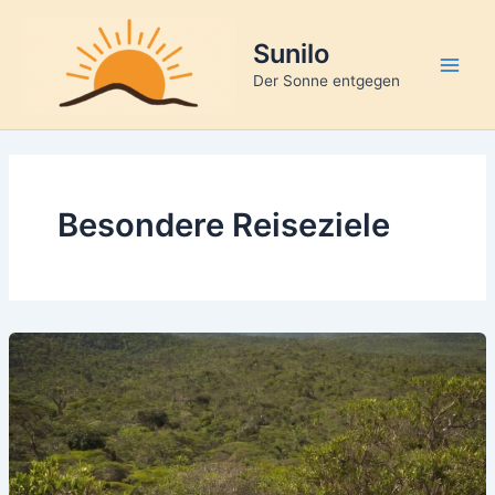
Zum
Inhalt
Sunilo
springen
Main
Der Sonne entgegen
Men
Besondere Reiseziele